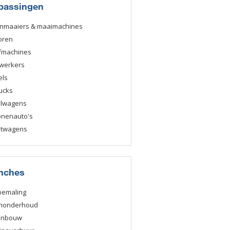
passingen
nmaaiers & maaimachines
oren
fmachines
werkers
els
ucks
elwagens
onenauto's
htwagens
nches
bemaling
nonderhoud
enbouw