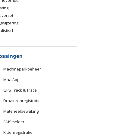
ineverhuur
ating
dverzet
wijzering
alistisch
ossingen
Machineparkbeheer
MaaiApp
GPS Track & Trace
Draaiurenregistratie
Materieelbewaking
SMSmelder
Rittenregistratie