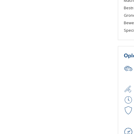
Mach
Bestr
Gron
Beweg
Speci
Opl