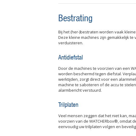
Bestrating
Bij het (her-)bestraten worden vaak kleine
Deze kleine machines zijn gemakkelijk te 
verduisteren.
Antidiefstal
Door de machines te voorzien van een WA
worden beschermd tegen diefstal. Verplaa
werktijden, zorgt direct voor een alarmm
machine te saboteren of de accu te stelen,
alarmbericht verstuurd.
Trilplaten
Veel mensen zeggen dat het niet kan, maa
voorzien van de WATCHERbox®, omdat dez
eenvoudig uw trilplaten volgen en beveili