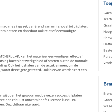
Toe
Gazo
Tract
Graa
 machines ingezet, variërend van mini shovel tot trilplaten.
verplaatsen en daardoor ook relatief eenvoudig te
Hoog
Shov
Heftr
Best
TCHERbox®, kan het materieel eenvoudig en effectief
Pers
tsing buiten het werkgebied of starten buiten de normale
Vrac
elding. Ook het loshalen van de accuklemmen, om de
 wordt direct geregistreerd. Ook hiervan wordt direct een
Bra
Bron
r wij doen het gewoon met bewezen succes: trilplaten
e een robuust ontwerp heeft. Hiermee kunt u nu
Groe
gen. Onzichtbaar uiteraard.
Weg