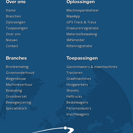
Over ons
Oplossingen
Home
Machineparkbeheer
Branches
MaaiApp
Oplossingen
GPS Track & Trace
Toepassingen
Draaiurenregistratie
Over ons
Materieelbewaking
Nieuws
SMSmelder
Contact
Rittenregistratie
Branches
Toepassingen
Bronbemaling
Gazonmaaiers & maaimachines
Groenonderhoud
Tractoren
Wegenbouw
Graafmachines
Machineverhuur
Hoogwerkers
Bestrating
Shovels
Grondverzet
Heftrucks
Bewegwijzering
Bestelwagens
Specialistisch
Personenauto's
Vrachtwagens