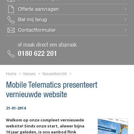
Offerte aanvragen
Bel mij terug
Contactformulier
of maak direct een afspraak
0180 622 201
Home
>
Nieuws
>
Nieuwsbericht
>
Mobile Telematics presenteert
vernieuwde website
21-01-2014
Welkom op onze compleet vernieuwde
website! Sinds onze start, alweer bijna
10 jaar geleden, is ons aanbod flink