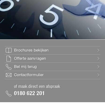
Brochures bekijken
Offerte aanvragen
Bel mij terug
Contactformulier
of maak direct een afspraak
0180 622 201