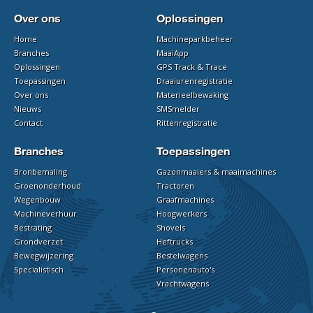
Over ons
Oplossingen
Home
Machineparkbeheer
Branches
MaaiApp
Oplossingen
GPS Track & Trace
Toepassingen
Draaiurenregistratie
Over ons
Materieelbewaking
Nieuws
SMSmelder
Contact
Rittenregistratie
Branches
Toepassingen
Bronbemaling
Gazonmaaiers & maaimachines
Groenonderhoud
Tractoren
Wegenbouw
Graafmachines
Machineverhuur
Hoogwerkers
Bestrating
Shovels
Grondverzet
Heftrucks
Bewegwijzering
Bestelwagens
Specialistisch
Personenauto's
Vrachtwagens