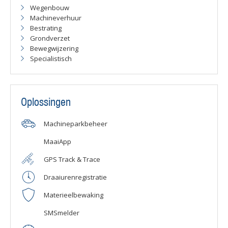
Wegenbouw
Machineverhuur
Bestrating
Grondverzet
Bewegwijzering
Specialistisch
Oplossingen
Machineparkbeheer
MaaiApp
GPS Track & Trace
Draaiurenregistratie
Materieelbewaking
SMSmelder