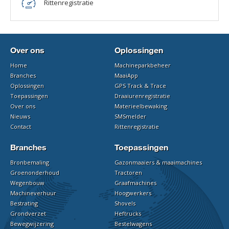
Rittenregistratie
Over ons
Oplossingen
Home
Machineparkbeheer
Branches
MaaiApp
Oplossingen
GPS Track & Trace
Toepassingen
Draaiurenregistratie
Over ons
Materieelbewaking
Nieuws
SMSmelder
Contact
Rittenregistratie
Branches
Toepassingen
Bronbemaling
Gazonmaaiers & maaimachines
Groenonderhoud
Tractoren
Wegenbouw
Graafmachines
Machineverhuur
Hoogwerkers
Bestrating
Shovels
Grondverzet
Heftrucks
Bewegwijzering
Bestelwagens