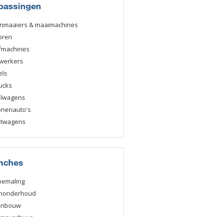
passingen
nmaaiers & maaimachines
oren
fmachines
werkers
els
ucks
elwagens
onenauto's
htwagens
nches
bemaling
nonderhoud
enbouw