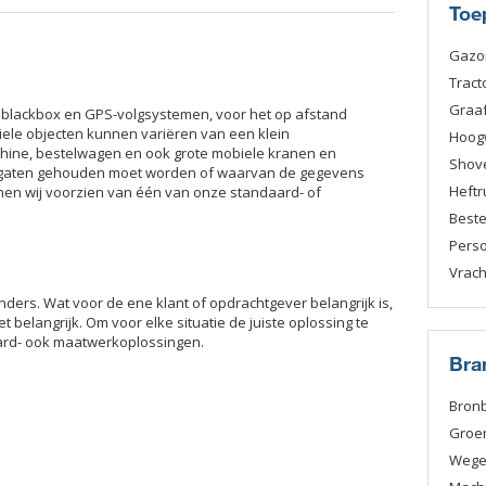
Toe
Gazo
Tract
Graa
in blackbox en GPS-volgsystemen, voor het op afstand
ele objecten kunnen variëren van een klein
Hoog
hine, bestelwagen en ook grote mobiele kranen en
Shov
de gaten gehouden moet worden of waarvan de gegevens
Heftr
nen wij voorzien van één van onze standaard- of
Best
Pers
Vrac
anders. Wat voor de ene klant of opdrachtgever belangrijk is,
 belangrijk. Om voor elke situatie de juiste oplossing te
ard- ook maatwerkoplossingen.
Bra
Bron
Groe
Weg