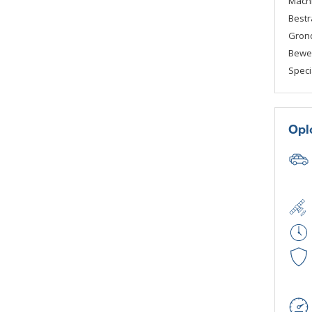
Mach
Bestr
Gron
Beweg
Speci
Opl