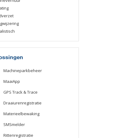
ineverhuur
ating
dverzet
wijzering
alistisch
ossingen
Machineparkbeheer
MaaiApp
GPS Track & Trace
Draaiurenregistratie
Materieelbewaking
SMSmelder
Rittenregistratie