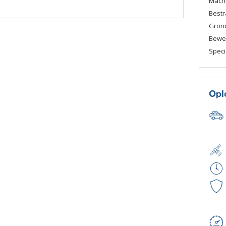
Mach
Bestr
Gron
Beweg
Speci
Opl