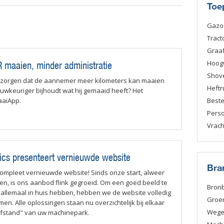
Toe
Gazo
Tract
Graa
Hoog
maaien, minder administratie
Shov
 zorgen dat de aannemer meer kilometers kan maaien
Heftr
nauwkeuriger bijhoudt wat hij gemaaid heeft? Het
aaiApp.
Best
Pers
Vrac
ics presenteert vernieuwde website
Bra
mpleet vernieuwde website! Sinds onze start, alweer
den, is ons aanbod flink gegroeid. Om een goed beeld te
Bron
allemaal in huis hebben, hebben we de website volledig
Groe
n. Alle oplossingen staan nu overzichtelijk bij elkaar
Weg
afstand" van uw machinepark.