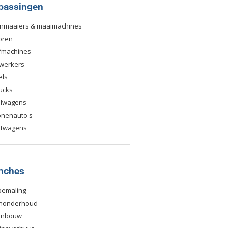
passingen
nmaaiers & maaimachines
oren
fmachines
werkers
els
ucks
elwagens
onenauto's
htwagens
nches
bemaling
nonderhoud
enbouw