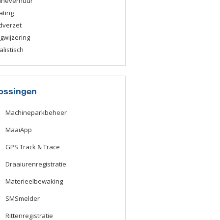
ineverhuur
ating
dverzet
wijzering
alistisch
ossingen
Machineparkbeheer
MaaiApp
GPS Track & Trace
Draaiurenregistratie
Materieelbewaking
SMSmelder
Rittenregistratie